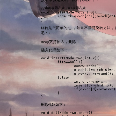
//d=0表示左旋，=1表示右旋

void rotate(Node *o,int d){

	Node *k=o->ch[d^1];o->ch[d^1]=k->ch[d],k->ch[d]=o,o=k;

}
旋转是很简单的=_-，如果不清楚旋转方法
吧：）
treap支持插入，删除；
插入代码如下：
void insert(Node *&o,int x){

	if(o==null){

		o=new Node();

		o->ch[0]=o->ch[0]=null;

		o->v=x,o->r=rand();

	}else{

		int d=o->cmp(x);

		insert(o->ch[d],x);

		if(o->ch[d]->r>o->r)rotate(o,d^1);

	}

}
删除代码如下：
void del(Node *&o,int x){
