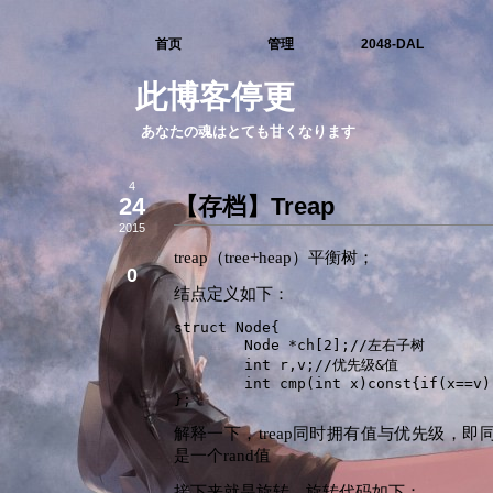
首页
管理
2048-DAL
此博客停更
あなたの魂はとても甘くなります
4
24
【存档】Treap
2015
treap（tree+heap）平衡树；
0
结点定义如下：
struct Node{

	Node *ch[2];//左右子树

	int r,v;//优先级&值

	int cmp(int x)const{if(x==v)return -1;return x>v;}

};
解释一下，treap同时拥有值与优先级，即同
是一个rand值
接下来就是旋转，旋转代码如下：