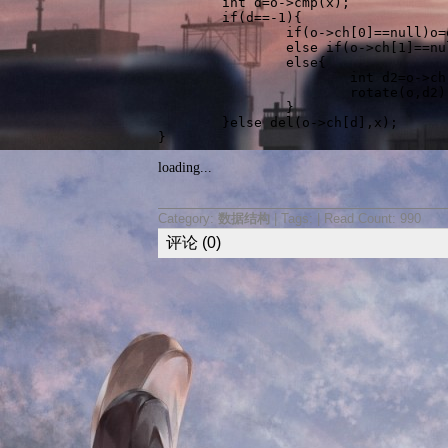
	int d=o->cmp(x);

	if(d==-1){

		if(o->ch[0]==null)o=o->ch[1];

		else if(o->ch[1]==null)o=o->ch[0];

		else{

			int d2=o->ch[0]->r>o->ch[1]->r?1:0;

			rotate(o,d2),del(o->ch[d2],x);

		}

	}else del(o->ch[d],x);

}
loading...
Category:
数据结构
| Tags: | Read Count: 990
评论 (0)